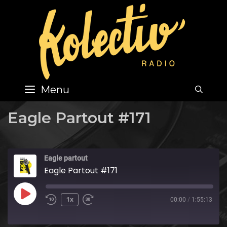
Skip
to
content
Menu
SEA
Eagle Partout #171
Eagle partout
Eagle Partout #171
Play
1x
00:00
/
1:55:13
Episode