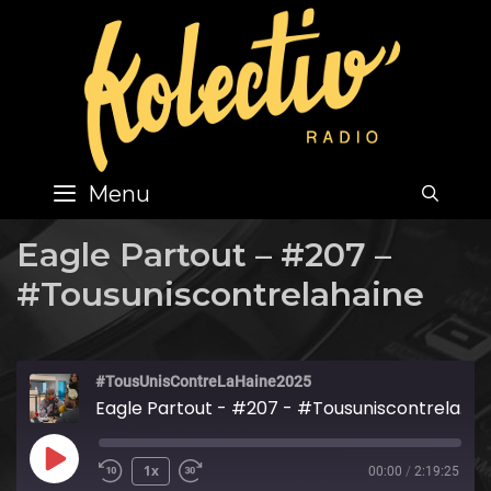
Skip
to
content
Menu
SEA
Eagle Partout – #207 –
#Tousuniscontrelahaine
#TousUnisContreLaHaine2025
Eagle Partout - #207 - #Tousuniscontrelahaine
Play
1x
00:00
/
2:19:25