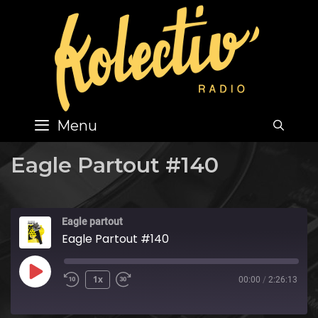
Skip
to
content
Menu
SEA
Eagle Partout #140
Eagle partout
Eagle Partout #140
Play
1x
00:00
/
2:26:13
Episode