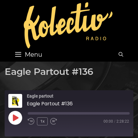
Skip
to
content
Menu
SEA
Eagle Partout #136
Eagle partout
Eagle Partout #136
Play
1x
00:00
/
2:28:22
Episode