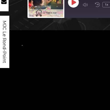
Play
1x
Episode
MJC Le Rond-Point
-