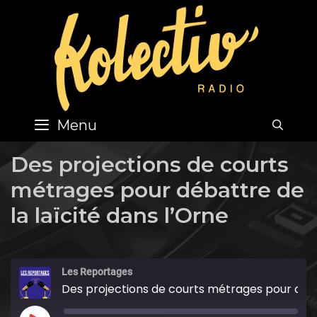
Skip
to
content
Menu
SEA
Des projections de courts
métrages pour débattre de
la laïcité dans l’Orne
Les Reportages
Des projections de courts métrages pour débattre de la laïcité dans l'Orne