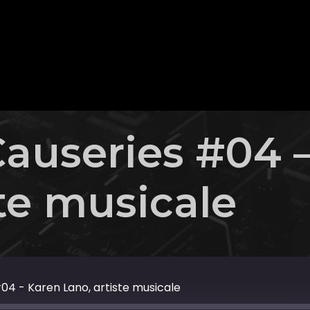
Causeries #04 
ste musicale
04 - Karen Lano, artiste musicale