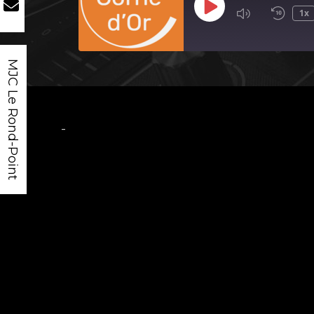
Play
1x
Episode
MJC Le Rond-Point
-