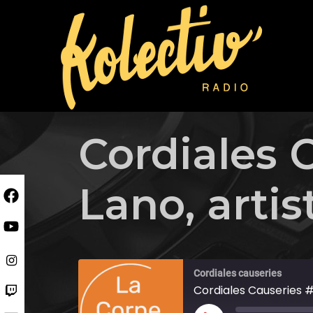
Skip
to
content
Cordiales 
Lano, arti
Cordiales causeries
Cordiales Causeries #