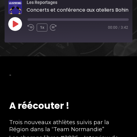
Les Reportages
Concerts et conférence aux ateliers Bohin pour les journées du matrimoine - Concordski & Agathe Plaisance
Play
1x
00:00
/
3:42
Episode
-
A réécouter !
Trois nouveaux athlètes suivis par la
Région dans la “Team Normandie”