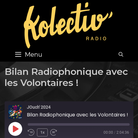
Skip
to
content
Menu
SEA
Bilan Radiophonique avec
les Volontaires !
JOuch' 2024
Bilan Radiophonique avec les Volontaires !
Play
1x
00:00
/
2:04:36