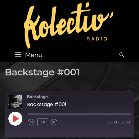
Skip
to
content
Menu
SEA
Backstage #001
Backstage
Backstage #001
Play
1x
00:00
/
58:33
Episode