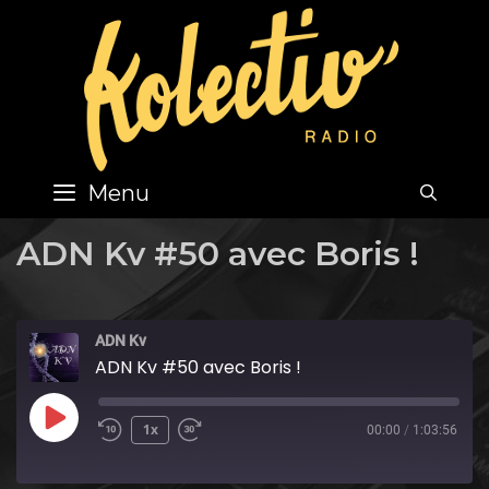
Skip
to
content
Menu
SEA
ADN Kv #50 avec Boris !
ADN Kv
ADN Kv #50 avec Boris !
Play
1x
00:00
/
1:03:56
Episode