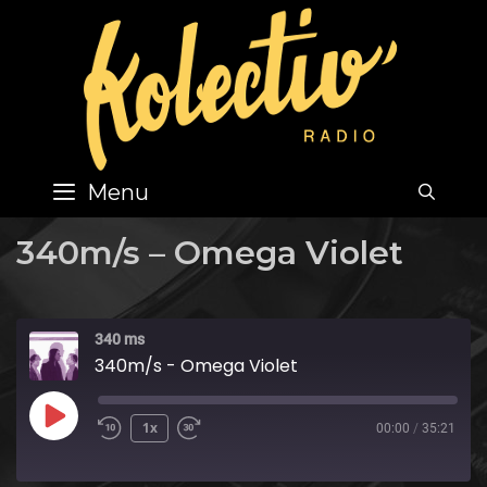
Skip
to
content
Menu
SEA
340m/s – Omega Violet
340 ms
340m/s - Omega Violet
Play
1x
00:00
/
35:21
Episode