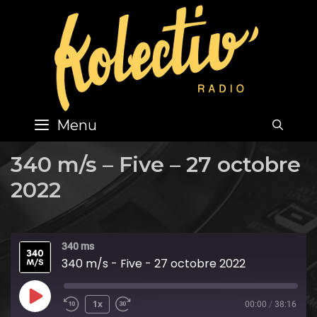
Skip
to
content
Menu
SEA
340 m/s – Five – 27 octobre
2022
340 ms
340 m/s - Five - 27 octobre 2022
Play
1x
00:00
/
38:16