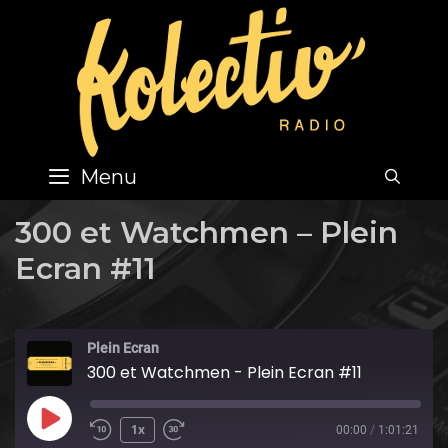
Skip
to
content
Menu
SEA
300 et Watchmen – Plein
Ecran #11
Plein Ecran
300 et Watchmen - Plein Ecran #11
Play
1x
00:00
/
1:01:21