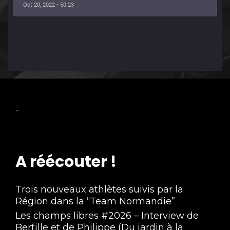
2022/2023
Oct 20, 2022 • 50:23
-
A réécouter !
Trois nouveaux athlètes suivis par la
Région dans la “Team Normandie”
Les champs libres #2026 – Interview de
Bertille et de Philippe (Du jardin à la