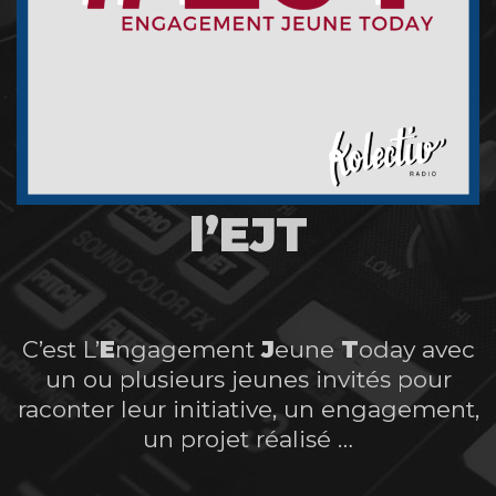
l’EJT
C’est L’
E
ngagement
J
eune
T
oday avec
un ou plusieurs jeunes invités pour
raconter leur initiative, un engagement,
un projet réalisé …