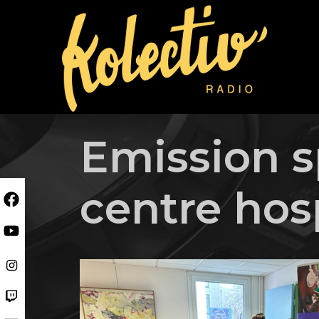
Skip
to
content
Emission s
centre hosp