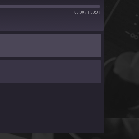
00:00
/
1:00:01