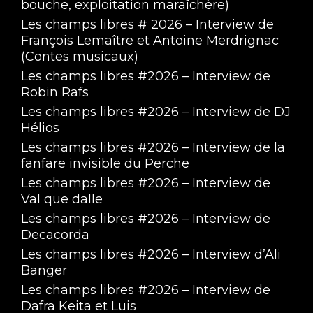
bouche, exploitation maraîchère)
Les champs libres # 2026 – Interview de
François Lemaître et Antoine Merdrignac
(Contes musicaux)
Les champs libres #2026 – Interview de
Robin Rafs
Les champs libres #2026 – Interview de DJ
Hélios
Chemin D'Aventure, Lea - 24 Août 2022
Les champs libres #2026 – Interview de la
Aug 24, 2022 • 35:59
fanfare invisible du Perche
Merle a voulu découvrir les chemins d’aventures de Volontaires Européens
Les champs libres #2026 – Interview de
Val que dalle
Les champs libres #2026 – Interview de
Decacorda
Les champs libres #2026 – Interview d’Ali
Banger
Les champs libres #2026 – Interview de
Dafra Keita et Luis
Chemin D'Aventure, Sabina - 10 Août 2022