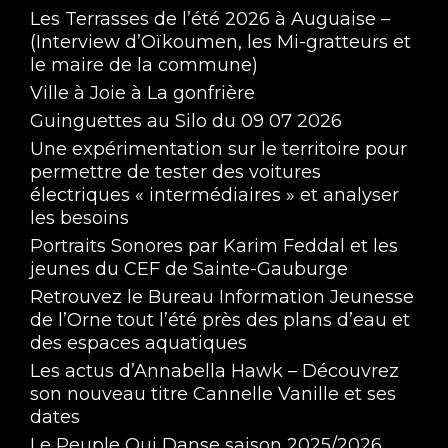
Chemin D'Aventure, Amélie - 13 Juillet 2022
Les Terrasses de l’été 2026 à Auguaise –
(Interview d’Oïkoumen, les Mi-gratteurs et
Jul 13, 2022 • 31:39
Merle a voulu découvrir les chemins d’aventures de Volontaires Européens
le maire de la commune)
Ville à Joie à La gonfrière
Guinguettes au Silo du 09 07 2026
Une expérimentation sur le territoire pour
permettre de tester des voitures
électriques « intermédiaires » et analyser
les besoins
Portraits Sonores par Karim Feddal et les
jeunes du CEF de Sainte-Gauburge
Retrouvez le Bureau Information Jeunesse
de l’Orne tout l’été près des plans d’eau et
des espaces aquatiques
Les actus d’Annabella Hawk – Découvrez
son nouveau titre Cannelle Vanille et ses
dates
Le Peuple Qui Danse saison 2025/2026