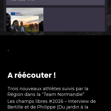
Chemin d'aventure - (FAQ European 
-
Solidarity CORPS)
Aug 31, 2022 • 21:08
A réécouter !
Trois nouveaux athlètes suivis par la
Région dans la “Team Normandie”
Les champs libres #2026 – Interview de
Capsule : Vol Aller Retour
Bertille et de Philippe (Du jardin à la
Aug 30, 2022 • 52:24