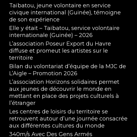
Aug 10, 2022 • 32:44
Taïbatou, jeune volontaire en service
Merle a voulu découvrir les chemins d’aventures de Volontaires Européens
civique international (Guinée), témoigne
de son expérience
Elle y était – Taïbatou, service volontaire
internationale (Guinée) – 2026
L’association Poseur Export du Havre
diffuse et promeut les artistes sur le
territoire
Bilan du volontariat d’équipe de la MJC de
Chemin D'Aventure, Lara - 27 Juillet 2022
L’Aigle – Promotion 2026
Jul 27, 2022 • 30:56
L’association Horizons solidaires permet
Merle a voulu découvrir les chemins d’aventures de Volontaires Européens
aux jeunes de découvrir le monde en
mettant en place des projets culturels à
l’étranger
Les centres de loisirs du territoire se
retrouvent autour d’une journée consacrée
aux différentes cultures du monde
340m/s Avec Des Gens Armés